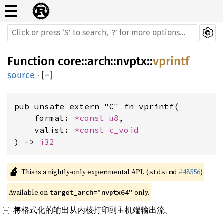
☰
Function
core
::
arch
::
nvptx
::
vprintf
source
·
[
−
]
pub unsafe extern "C" fn vprintf(

    format: 
*const 
u8
,

    valist: 
*const 
c_void
) -> 
i32
🔬
This is a nightly-only experimental API. (
#48556
)
stdsimd
Available on 
 only.
target_arch="nvptx64"
将格式化的输出从内核打印到主机端输出流。