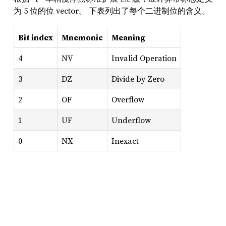
为 5 位的位 vector。 下表列出了每个二进制位的含义。
Bit index
Mnemonic
Meaning
4
NV
Invalid Operation
3
DZ
Divide by Zero
2
OF
Overflow
1
UF
Underflow
0
NX
Inexact