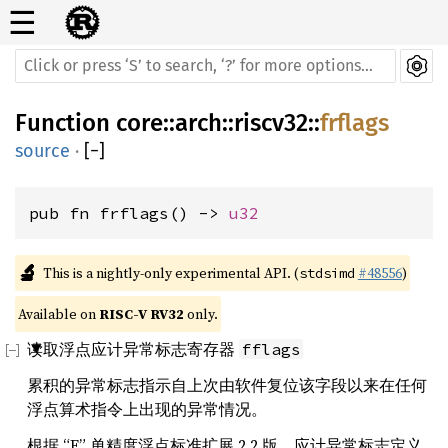
☰
Function
core
::
arch
::
riscv32
::
frflags
source
·
[
−
]
pub fn frflags() -> 
u32
🔬
This is a nightly-only experimental API. (
#48556
)
stdsimd
Available on 
RISC-V RV32
 only.
读取浮点应计异常标志寄存器
fflags
累积的异常标志指示自上次由软件复位该字段以来在任何
浮点算术指令上出现的异常情况。
根据 “F” 单精度浮点标准扩展 2.2 版，应计异常标志定义