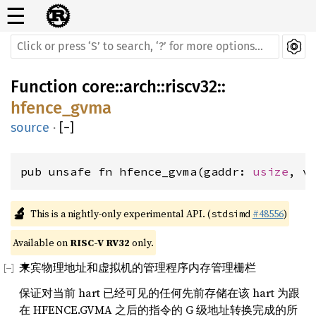
☰
Function
core
::
arch
::
riscv32
::
hfence_gvma
source
·
[
−
]
pub unsafe fn hfence_gvma(gaddr: 
usize
, v
🔬
This is a nightly-only experimental API. (
#48556
)
stdsimd
Available on 
RISC-V RV32
 only.
来宾物理地址和虚拟机的管理程序内存管理栅栏
保证对当前 hart 已经可见的任何先前存储在该 hart 为跟
在 HFENCE.GVMA 之后的指令的 G 级地址转换完成的所