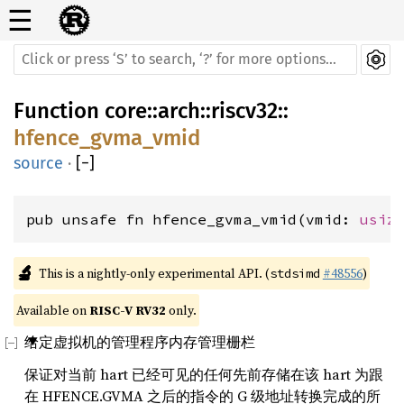
☰
Function
core
::
arch
::
riscv32
::
hfence_gvma_vmid
source
·
[
−
]
pub unsafe fn hfence_gvma_vmid(vmid: 
usiz
🔬
This is a nightly-only experimental API. (
#48556
)
stdsimd
Available on 
RISC-V RV32
 only.
给定虚拟机的管理程序内存管理栅栏
保证对当前 hart 已经可见的任何先前存储在该 hart 为跟
在 HFENCE.GVMA 之后的指令的 G 级地址转换完成的所