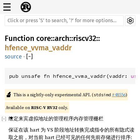
☰
Function
core
::
arch
::
riscv32
::
hfence_vvma_vaddr
source
·
[
−
]
pub unsafe fn hfence_vvma_vaddr(vaddr: 
us
🔬
This is a nightly-only experimental API. (
#48556
)
stdsimd
Available on 
RISC-V RV32
 only.
给定来宾虚拟地址的管理程序内存管理栅栏
保证在该 hart 为 VS 阶段地址转换完成指令的所有隐式读
取之前，对当前 hart 已经可见的任何先前存储进行排序: