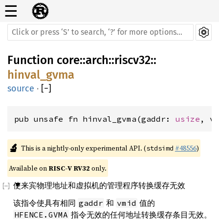
☰
Function
core
::
arch
::
riscv32
::
hinval_gvma
source
·
[
−
]
pub unsafe fn hinval_gvma(gaddr: 
usize
, v
🔬
This is a nightly-only experimental API. (
#48556
)
stdsimd
Available on 
RISC-V RV32
 only.
使来宾物理地址和虚拟机的管理程序转换缓存无效
该指令使具有相同
和
值的
gaddr
vmid
指令无效的任何地址转换缓存条目无效。
HFENCE.GVMA