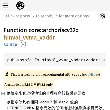
☰
Function
core
::
arch
::
riscv32
::
hinval_vvma_vaddr
source
·
[
−
]
pub unsafe fn hinval_vvma_vaddr(vaddr: 
us
🔬
This is a nightly-only experimental API. (
#48556
)
stdsimd
Available on 
RISC-V RV32
 only.
使给定来宾虚拟地址的管理程序转换缓存无效
该指令使具有相同
和
值的
vaddr
asid
指令无效的任何地址转换缓存条目无效。
HFENCE.VVMA