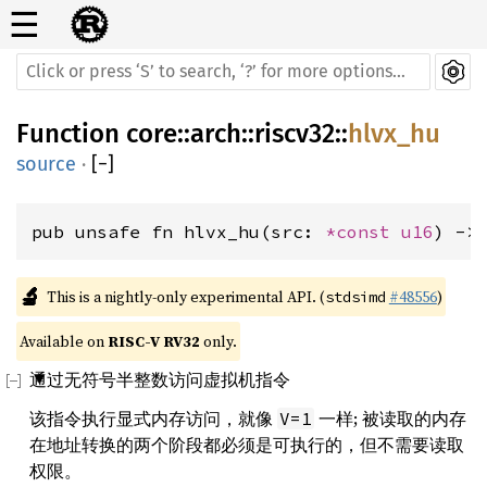
☰
Function
core
::
arch
::
riscv32
::
hlvx_hu
source
·
[
−
]
pub unsafe fn hlvx_hu(src: 
*const 
u16
) ->
🔬
This is a nightly-only experimental API. (
#48556
)
stdsimd
Available on 
RISC-V RV32
 only.
通过无符号半整数访问虚拟机指令
该指令执行显式内存访问，就像
一样; 被读取的内存
V=1
在地址转换的两个阶段都必须是可执行的，但不需要读取
权限。