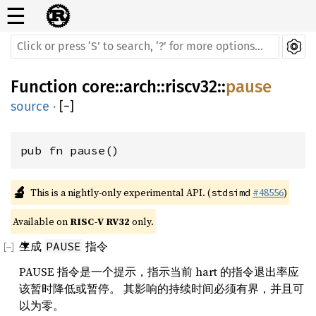
☰
Function
core
::
arch
::
riscv32
::
pause
source
·
[
−
]
pub fn pause()
🔬
This is a nightly-only experimental API. (
#48556
)
stdsimd
Available on 
RISC-V RV32
 only.
生成
指令
PAUSE
PAUSE 指令是一个提示，指示当前 hart 的指令退出率应
该暂时降低或暂停。 其影响的持续时间必须有界，并且可
以为零。