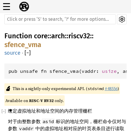
☰
Function
core
::
arch
::
riscv32
::
sfence_vma
source
·
[
−
]
pub unsafe fn sfence_vma(vaddr: 
usize
, as
🔬
This is a nightly-only experimental API. (
#48556
)
stdsimd
Available on 
RISC-V RV32
 only.
给定虚拟地址和地址空间的内存管理栅栏
对于由整数参数
标识的地址空间，栅栏命令仅对与
asid
参数
中的虚拟地址相对应的叶页表条目进行读取
vaddr