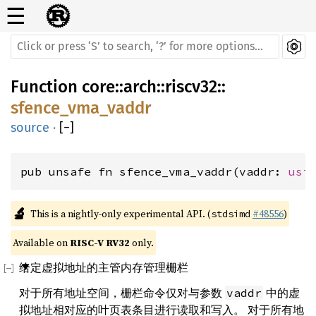
☰
Function
core
::
arch
::
riscv32
::
sfence_vma_vaddr
source
·
[
−
]
pub unsafe fn sfence_vma_vaddr(vaddr: 
usi
🔬
This is a nightly-only experimental API. (
#48556
)
stdsimd
Available on 
RISC-V RV32
 only.
给定虚拟地址的主管内存管理栅栏
对于所有地址空间，栅栏命令仅对与参数
中的虚
vaddr
拟地址相对应的叶页表条目进行读取和写入。 对于所有地