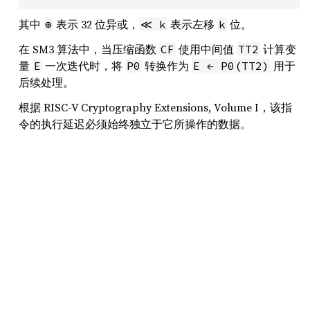
其中
表示 32 位异或，
表示左移
位。
⊕
≪ k
k
在 SM3 算法中，当压缩函数
使用中间值
计算变
CF
TT2
量
一次迭代时，将
转换作为
用于
E
P0
E ← P0(TT2)
后续处理。
根据 RISC-V Cryptography Extensions, Volume I，该指
令的执行延迟必须始终独立于它所操作的数据。