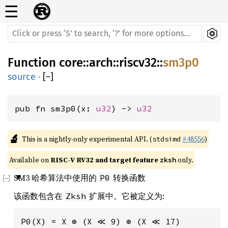
☰
Function
core
::
arch
::
riscv32
::
sm3p0
source
·
[
−
]
pub fn sm3p0(x: 
u32
) -> 
u32
🔬
This is a nightly-only experimental API. (
#48556
)
stdsimd
Available on 
RISC-V RV32 and target feature 
 only.
zksh
SM3 哈希算法中使用的
转换函数
P0
该函数包含在
扩展中。它被定义为:
Zksh