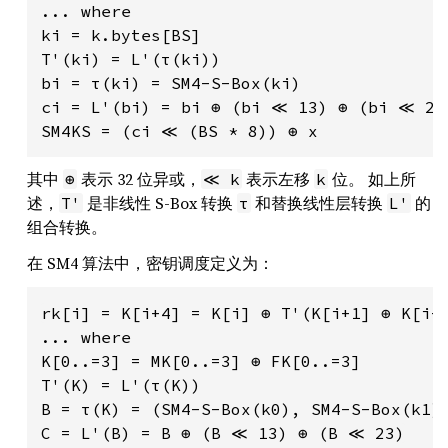
... where

ki = k.bytes[BS]

T'(ki) = L'(τ(ki))

bi = τ(ki) = SM4-S-Box(ki)

ci = L'(bi) = bi ⊕ (bi ≪ 13) ⊕ (bi ≪ 23)
其中
表示 32 位异或，
表示左移
位。 如上所
⊕
≪ k
k
述，
是非线性 S-Box 转换
和替换线性层转换
的
T'
τ
L'
组合转换。
在 SM4 算法中，密钥调度定义为：
rk[i] = K[i+4] = K[i] ⊕ T'(K[i+1] ⊕ K[i+2
... where

K[0..=3] = MK[0..=3] ⊕ FK[0..=3]

T'(K) = L'(τ(K))

B = τ(K) = (SM4-S-Box(k0), SM4-S-Box(k1),