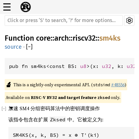
☰
Function
core
::
arch
::
riscv32
::
sm4ks
source
·
[
−
]
pub fn sm4ks<const BS: 
u8
>(x: 
u32
, k: 
u32
🔬
This is a nightly-only experimental API. (
#48556
)
stdsimd
Available on 
RISC-V RV32 and target feature 
 only.
zksed
加速 SM4 分组密码算法中的密钥调度操作
该指令包含在扩展
中。它被定义为:
Zksed
SM4KS(x, k, BS) = x ⊕ T'(ki)
