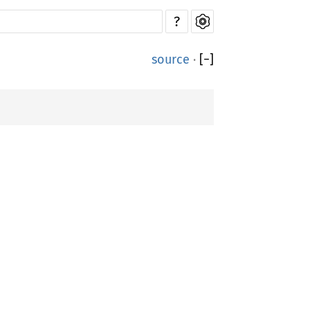
?
source
·
[
−
]