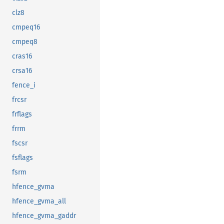
clz8
cmpeq16
cmpeq8
cras16
crsa16
fence_i
frcsr
frflags
frrm
fscsr
fsflags
fsrm
hfence_gvma
hfence_gvma_all
hfence_gvma_gaddr