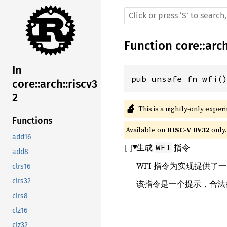
Function
core
::
arc
In
pub unsafe fn wfi(
core::arch::riscv3
2
🔬
This is a nightly-only exper
Functions
Available on 
RISC-V RV32
 only.
add16
生成
指令
WFI
add8
WFI 指令为实现提供了
clrs16
clrs32
该指令是一个提示，合法的
clrs8
clz16
clz32