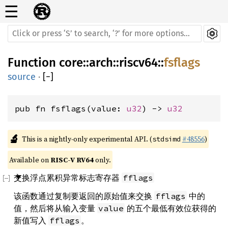
☰
Function
core
::
arch
::
riscv64
::
fsflags
source
·
[
−
]
pub fn fsflags(value: 
u32
) -> 
u32
🔬
This is a nightly-only experimental API. (
#48556
)
stdsimd
Available on 
RISC-V RV64
 only.
交换浮点累积异常标志寄存器
fflags
该函数通过复制要返回的原始值来交换
中的
fflags
值，然后将从输入变量
的五个最低有效位获得的
value
新值写入
。
fflags