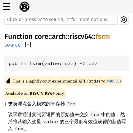
☰
Function
core
::
arch
::
riscv64
::
fsrm
source
·
[
−
]
pub fn fsrm(value: 
u32
) -> 
u32
🔬
This is a nightly-only experimental API. (
#48556
)
stdsimd
Available on 
RISC-V RV64
 only.
交换浮点舍入模式的寄存器
frm
该函数通过复制要返回的原始值来交换
中的值，然
frm
后将从输入变量
的三个最低有效位获得的新值写
value
入
。
frm