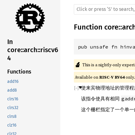
Function
core
::
arc
In
pub unsafe fn hinv
core::arch::riscv6
4
🔬
This is a nightly-only exper
Functions
Available on 
RISC-V RV64
 only.
add16
使来宾物理地址的管理程
add8
该指令使具有相同
gadd
clrs16
clrs32
这个栅栏指定了一个单一
clrs8
clz16
clz32