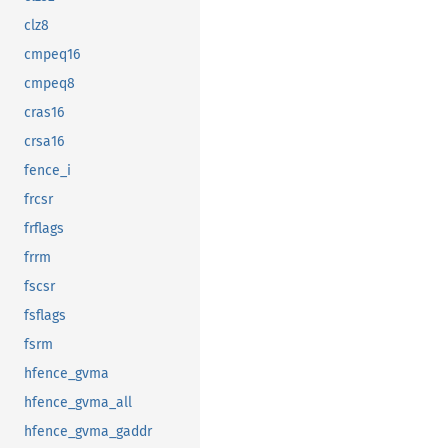
clz8
cmpeq16
cmpeq8
cras16
crsa16
fence_i
frcsr
frflags
frrm
fscsr
fsflags
fsrm
hfence_gvma
hfence_gvma_all
hfence_gvma_gaddr