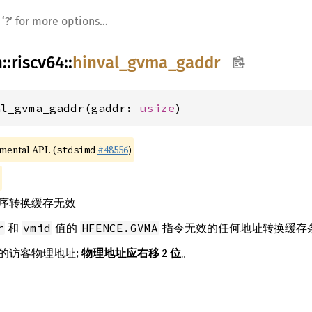
h
::
riscv64
::
hinval_gvma_gaddr
al_gvma_gaddr(gaddr: 
usize
)
imental API. (
#48556
)
stdsimd
序转换缓存无效
和
值的
指令无效的任何地址转换缓存
r
vmid
HFENCE.GVMA
的访客物理地址;
物理地址应右移 2 位
。