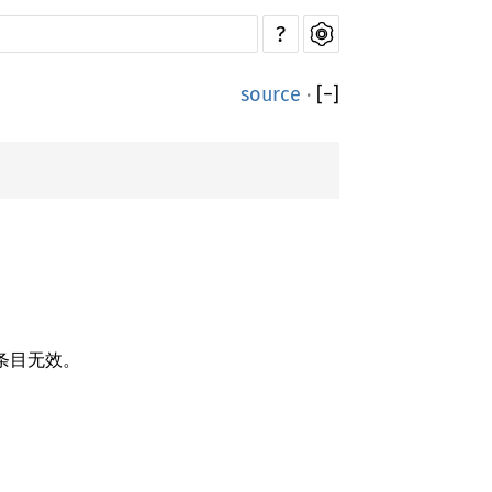
?
source
·
[
−
]
条目无效。