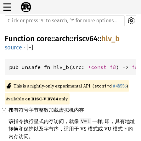
☰
Function
core
::
arch
::
riscv64
::
hlv_b
source
·
[
−
]
pub unsafe fn hlv_b(src: 
*const 
i8
) -> 
i8
🔬
This is a nightly-only experimental API. (
#48556
)
stdsimd
Available on 
RISC-V RV64
 only.
按有符号字节整数加载虚拟机内存
该指令执行显式内存访问，就像
一样; 即，具有地址
V=1
转换和保护以及字节序，适用于 VS 模式或 VU 模式下的
内存访问。