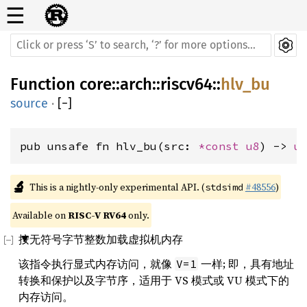
☰
Function
core
::
arch
::
riscv64
::
hlv_bu
source
·
[
−
]
pub unsafe fn hlv_bu(src: 
*const 
u8
) -> 
u
🔬
This is a nightly-only experimental API. (
#48556
)
stdsimd
Available on 
RISC-V RV64
 only.
按无符号字节整数加载虚拟机内存
该指令执行显式内存访问，就像
一样; 即，具有地址
V=1
转换和保护以及字节序，适用于 VS 模式或 VU 模式下的
内存访问。