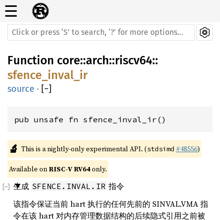
☰
Function
core
::
arch
::
riscv64
::
sfence_inval_ir
source
·
[
−
]
pub unsafe fn sfence_inval_ir()
🔬
This is a nightly-only experimental API. (
#48556
)
stdsimd
Available on 
RISC-V RV64
 only.
生成
指令
SFENCE.INVAL.IR
该指令保证当前 hart 执行的任何先前的 SINVAL.VMA 指
令在该 hart 对内存管理数据结构的后续隐式引用之前被