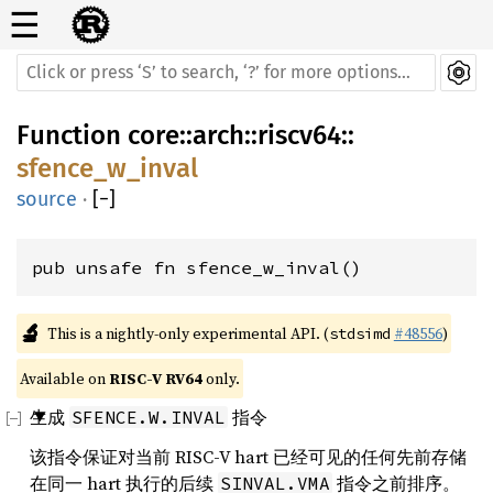
☰
Function
core
::
arch
::
riscv64
::
sfence_w_inval
source
·
[
−
]
pub unsafe fn sfence_w_inval()
🔬
This is a nightly-only experimental API. (
#48556
)
stdsimd
Available on 
RISC-V RV64
 only.
生成
指令
SFENCE.W.INVAL
该指令保证对当前 RISC-V hart 已经可见的任何先前存储
在同一 hart 执行的后续
指令之前排序。
SINVAL.VMA