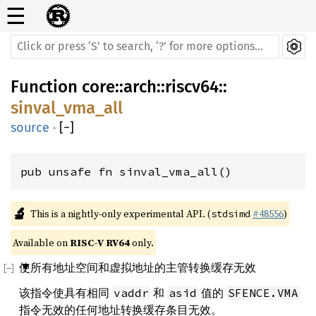
☰
Function
core
::
arch
::
riscv64
::
sinval_vma_all
source
·
[
−
]
pub unsafe fn sinval_vma_all()
🔬
This is a nightly-only experimental API. (
#48556
)
stdsimd
Available on 
RISC-V RV64
 only.
使所有地址空间和虚拟地址的主管转换缓存无效
该指令使具有相同
和
值的
vaddr
asid
SFENCE.VMA
指令无效的任何地址转换缓存条目无效。