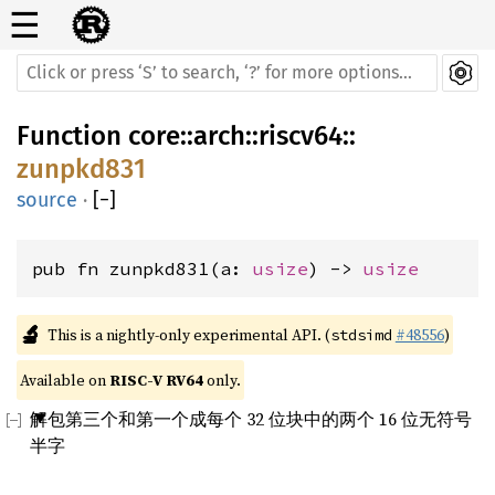
☰
Function
core
::
arch
::
riscv64
::
zunpkd831
source
·
[
−
]
pub fn zunpkd831(a: 
usize
) -> 
usize
🔬
This is a nightly-only experimental API. (
#48556
)
stdsimd
Available on 
RISC-V RV64
 only.
解包第三个和第一个成每个 32 位块中的两个 16 位无符号
半字