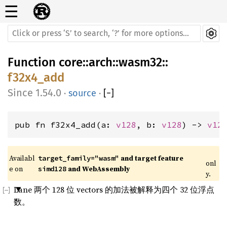
☰
Function
core
::
arch
::
wasm32
::
f32x4_add
1.54.0
·
source
·
[
−
]
pub fn f32x4_add(a: 
v128
, b: 
v128
) -> 
v12
Availabl
 and target feature 
target_family="wasm"
onl
e on 
 and WebAssembly
simd128
y.
Lane 两个 128 位 vectors 的加法被解释为四个 32 位浮点
数。