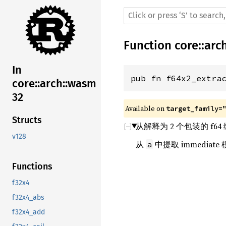
Function
core
::
arc
In
pub fn f64x2_extra
core::arch::wasm
32
Available on 
target_family=
Structs
从解释为 2 个包装的 f64 编
v128
从
中提取 immediat
a
Functions
f32x4
f32x4_abs
f32x4_add