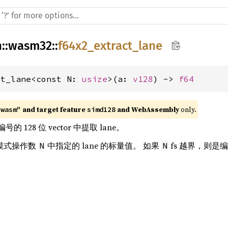
h
::
wasm32
::
f64x2_extract_lane
ct_lane<const N: 
usize
>(a: 
v128
) -> 
f64
 and target feature 
 and WebAssembly
 only.
"wasm"
simd128
号的 128 位 vector 中提取 lane。
e 模式操作数
中指定的 lane 的标量值。 如果
fs 越界，则是
N
N