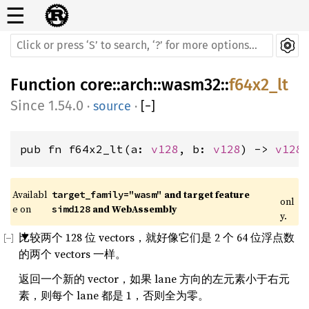
☰
Function
core
::
arch
::
wasm32
::
f64x2_lt
1.54.0
·
source
·
[
−
]
pub fn f64x2_lt(a: 
v128
, b: 
v128
) -> 
v128
Availabl
 and target feature 
target_family="wasm"
onl
e on 
 and WebAssembly
simd128
y.
比较两个 128 位 vectors，就好像它们是 2 个 64 位浮点数
的两个 vectors 一样。
返回一个新的 vector，如果 lane 方向的左元素小于右元
素，则每个 lane 都是 1，否则全为零。