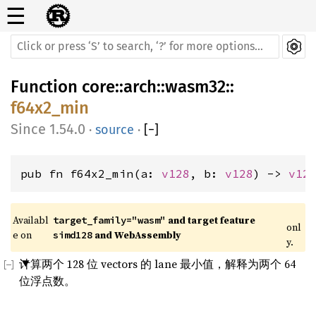
☰
Function
core
::
arch
::
wasm32
::
f64x2_min
1.54.0
·
source
·
[
−
]
pub fn f64x2_min(a: 
v128
, b: 
v128
) -> 
v12
Availabl
 and target feature 
target_family="wasm"
onl
e on 
 and WebAssembly
simd128
y.
计算两个 128 位 vectors 的 lane 最小值，解释为两个 64
位浮点数。