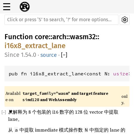
☰
Function
core
::
arch
::
wasm32
::
i16x8_extract_lane
1.54.0
·
source
·
[
−
]
pub fn i16x8_extract_lane<const N: 
usize
>
Availabl
 and target feature 
target_family="wasm"
onl
e on 
 and WebAssembly
simd128
y.
从解释为 8 个包装的 i16 数字的 128 位 vector 中提取
lane。
从
中提取 immediate 模式操作数
中指定的 lane 的
a
N