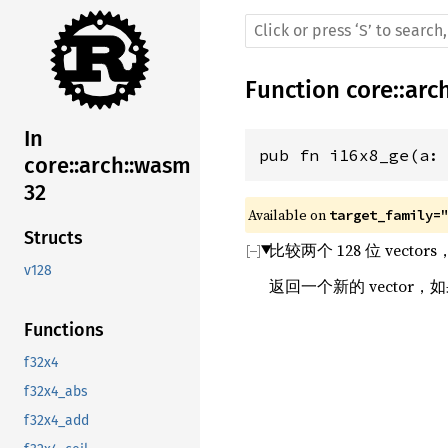
Function
core
::
arc
In
pub fn i16x8_ge(a:
core::arch::wasm
32
Available on 
target_family=
Structs
比较两个 128 位 vecto
v128
返回一个新的 vector，
Functions
f32x4
f32x4_abs
f32x4_add