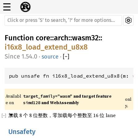
☰
Function
core
::
arch
::
wasm32
::
i16x8_load_extend_u8x8
1.54.0
·
source
·
[
−
]
pub unsafe fn i16x8_load_extend_u8x8(m: 
*
Availabl
 and target feature 
target_family="wasm"
onl
e on 
 and WebAssembly
simd128
y.
加载 8 个 8 位整数，零加载每个整数至 16 位 lane
Unsafety