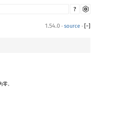
?
1.54.0
·
source
·
[
−
]
全为零。