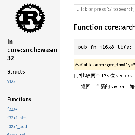
Function
core
::
arc
In
pub fn i16x8_lt(a:
core::arch::wasm
32
Available on 
target_family=
Structs
比较两个 128 位 vecto
v128
返回一个新的 vector，
Functions
f32x4
f32x4_abs
f32x4_add