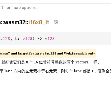
h
::
wasm32
::
i16x8_lt
 
v128
, b: 
v128
) -> 
v128
 and target feature 
 and WebAssembly
 only.
"wasm"
simd128
rs，就好像它们是 8 个 16 位带符号整数的两个 vectors 一样。
如果 lane 方向的左元素小于右元素，则每个 lane 都是 1，否则