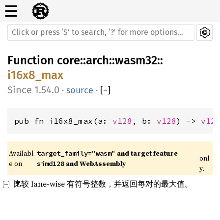
☰
Function
core
::
arch
::
wasm32
::
i16x8_max
1.54.0
·
source
·
[
−
]
pub fn i16x8_max(a: 
v128
, b: 
v128
) -> 
v12
Availabl
 and target feature 
target_family="wasm"
onl
e on 
 and WebAssembly
simd128
y.
比较 lane-wise 有符号整数，并返回每对的最大值。