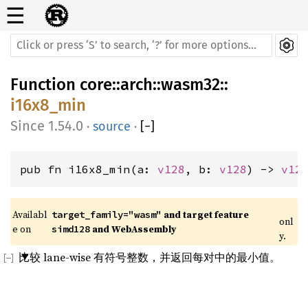
☰
Function
core
::
arch
::
wasm32
::
i16x8_min
1.54.0
·
source
·
[
−
]
pub fn i16x8_min(a: 
v128
, b: 
v128
) -> 
v12
Availabl
 and target feature 
target_family="wasm"
onl
e on 
 and WebAssembly
simd128
y.
比较 lane-wise 有符号整数，并返回每对中的最小值。