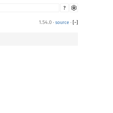
?
1.54.0
·
source
·
[
−
]