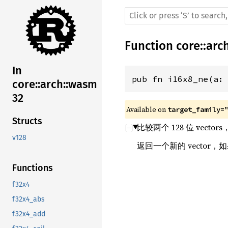
Function
core
::
arc
In
pub fn i16x8_ne(a:
core::arch::wasm
32
Available on 
target_family=
Structs
比较两个 128 位 vecto
v128
返回一个新的 vector
Functions
f32x4
f32x4_abs
f32x4_add