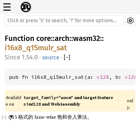
☰
Function
core
::
arch
::
wasm32
::
i16x8_q15mulr_sat
1.54.0
·
source
·
[
−
]
pub fn i16x8_q15mulr_sat(a: 
v128
, b: 
v128
Availabl
 and target feature 
target_family="wasm"
onl
e on 
 and WebAssembly
simd128
y.
Q15 格式的 lane-wise 饱和舍入乘法。