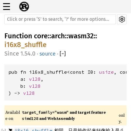
☰
Function
core
::
arch
::
wasm32
::
i16x8_shuffle
1.54.0
·
source
·
[
−
]
pub fn i16x8_shuffle<const I0: 
usize
, con
    a: 
v128
,

    b: 
v128
) -> 
v128
Availabl
 and target feature 
target_family="wasm"
onl
e on 
 and WebAssembly
simd128
y.
与
相同，只是操作起来好像输入是八
i8x16_shuffle