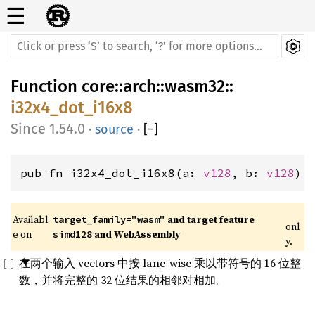
☰
Function
core
::
arch
::
wasm32
::
i32x4_dot_i16x8
1.54.0
·
source
·
[
−
]
pub fn i32x4_dot_i16x8(a: 
v128
, b: 
v128
) 
Availabl
 and target feature 
target_family="wasm"
onl
e on 
 and WebAssembly
simd128
y.
在两个输入 vectors 中按 lane-wise 乘以带符号的 16 位整
数，并将完整的 32 位结果的相邻对相加。