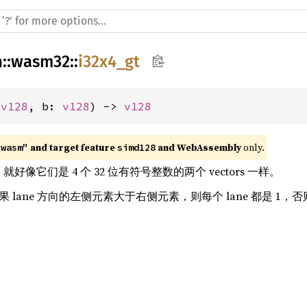
h
::
wasm32
::
i32x4_gt
 
v128
, b: 
v128
) -> 
v128
 and target feature 
 and WebAssembly
 only.
"wasm"
simd128
rs，就好像它们是 4 个 32 位有符号整数的两个 vectors 一样。
如果 lane 方向的左侧元素大于右侧元素，则每个 lane 都是 1，