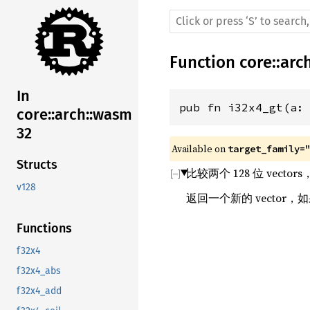
Function
core
::
arc
In
pub fn i32x4_gt(a:
core::arch::wasm
32
Available on 
target_family=
Structs
比较两个 128 位 vecto
v128
返回一个新的 vector，
Functions
f32x4
f32x4_abs
f32x4_add