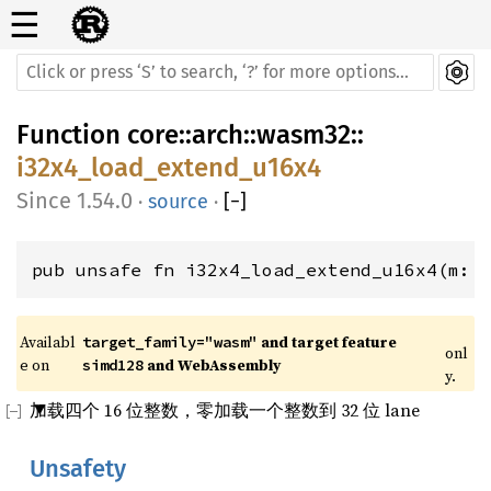
☰
Function
core
::
arch
::
wasm32
::
i32x4_load_extend_u16x4
1.54.0
·
source
·
[
−
]
pub unsafe fn i32x4_load_extend_u16x4(m: 
Availabl
 and target feature 
target_family="wasm"
onl
e on 
 and WebAssembly
simd128
y.
加载四个 16 位整数，零加载一个整数到 32 位 lane
Unsafety