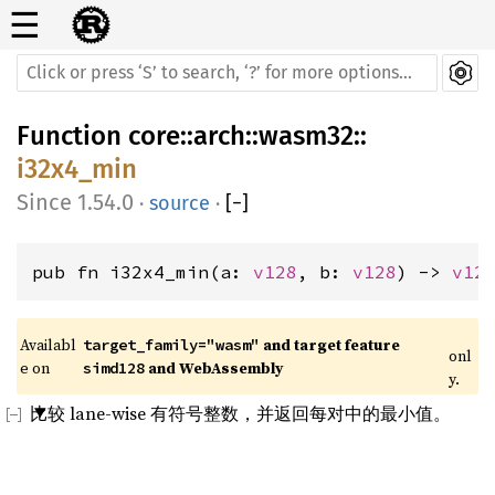
☰
Function
core
::
arch
::
wasm32
::
i32x4_min
1.54.0
·
source
·
[
−
]
pub fn i32x4_min(a: 
v128
, b: 
v128
) -> 
v12
Availabl
 and target feature 
target_family="wasm"
onl
e on 
 and WebAssembly
simd128
y.
比较 lane-wise 有符号整数，并返回每对中的最小值。