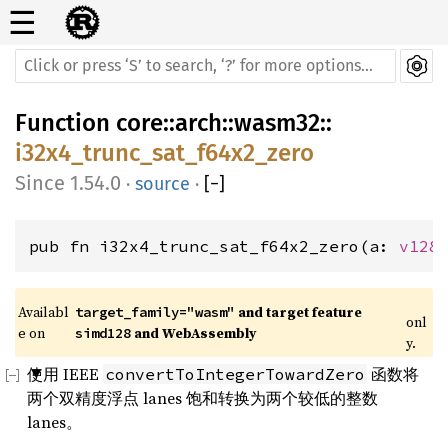
☰
Function
core
::
arch
::
wasm32
::
i32x4_trunc_sat_f64x2_zero
1.54.0
·
source
·
[
−
]
pub fn i32x4_trunc_sat_f64x2_zero(a: 
v128
Availabl
 and target feature 
target_family="wasm"
onl
e on 
 and WebAssembly
simd128
y.
使用 IEEE
函数将
convertToIntegerTowardZero
两个双精度浮点 lanes 饱和转换为两个较低的整数
lanes。