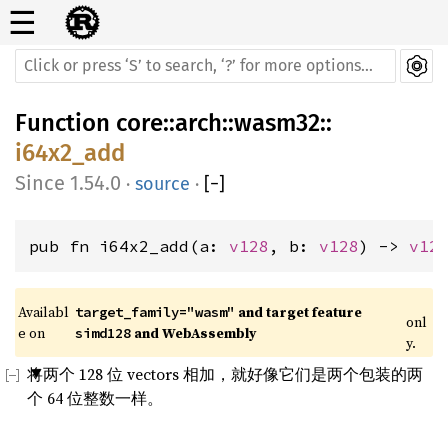
☰
Function
core
::
arch
::
wasm32
::
i64x2_add
1.54.0
·
source
·
[
−
]
pub fn i64x2_add(a: 
v128
, b: 
v128
) -> 
v12
Availabl
 and target feature 
target_family="wasm"
onl
e on 
 and WebAssembly
simd128
y.
将两个 128 位 vectors 相加，就好像它们是两个包装的两
个 64 位整数一样。