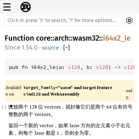
☰
Function
core
::
arch
::
wasm32
::
i64x2_le
1.54.0
·
source
·
[
−
]
pub fn i64x2_le(a: 
v128
, b: 
v128
) -> 
v128
Availabl
 and target feature 
target_family="wasm"
onl
e on 
 and WebAssembly
simd128
y.
比较两个 128 位 vectors，就好像它们是两个 64 位有符号
整数的两个 vectors。
返回一个新的 vector，如果 lane 方向的左元素小于右元
素，则每个 lane 都是 1，否则全为零。