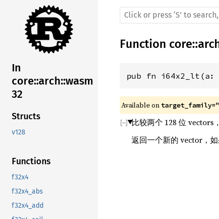
Function
core
::
arc
In
pub fn i64x2_lt(a:
core::arch::wasm
32
Available on 
target_family=
Structs
比较两个 128 位 vect
v128
返回一个新的 vector，
Functions
f32x4
f32x4_abs
f32x4_add