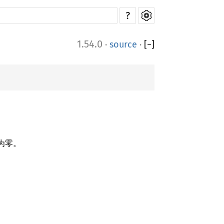
?
1.54.0
·
source
·
[
−
]
全为零。