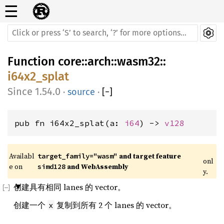
☰
Function
core
::
arch
::
wasm32
::
i64x2_splat
1.54.0
·
source
·
[
−
]
pub fn i64x2_splat(a: 
i64
) -> 
v128
Availabl
 and target feature 
target_family="wasm"
onl
e on 
 and WebAssembly
simd128
y.
创建具有相同 lanes 的 vector。
创建一个
复制到所有 2 个 lanes 的 vector。
x