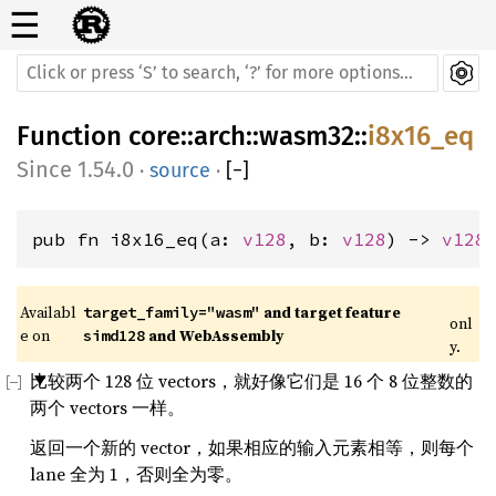
☰
Function
core
::
arch
::
wasm32
::
i8x16_eq
1.54.0
·
source
·
[
−
]
pub fn i8x16_eq(a: 
v128
, b: 
v128
) -> 
v128
Availabl
 and target feature 
target_family="wasm"
onl
e on 
 and WebAssembly
simd128
y.
比较两个 128 位 vectors，就好像它们是 16 个 8 位整数的
两个 vectors 一样。
返回一个新的 vector，如果相应的输入元素相等，则每个
lane 全为 1，否则全为零。