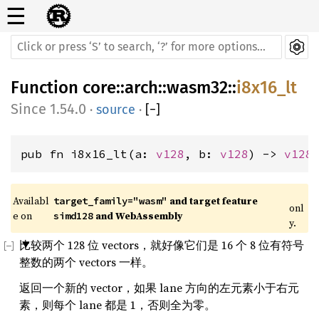
☰
Function
core
::
arch
::
wasm32
::
i8x16_lt
1.54.0
·
source
·
[
−
]
pub fn i8x16_lt(a: 
v128
, b: 
v128
) -> 
v128
Availabl
 and target feature 
target_family="wasm"
onl
e on 
 and WebAssembly
simd128
y.
比较两个 128 位 vectors，就好像它们是 16 个 8 位有符号
整数的两个 vectors 一样。
返回一个新的 vector，如果 lane 方向的左元素小于右元
素，则每个 lane 都是 1，否则全为零。