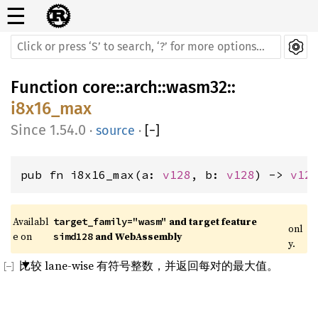
☰
Function
core
::
arch
::
wasm32
::
i8x16_max
1.54.0
·
source
·
[
−
]
pub fn i8x16_max(a: 
v128
, b: 
v128
) -> 
v12
Availabl
 and target feature 
target_family="wasm"
onl
e on 
 and WebAssembly
simd128
y.
比较 lane-wise 有符号整数，并返回每对的最大值。