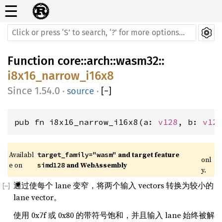
☰
Function
core
::
arch
::
wasm32
::
i8x16_narrow_i16x8
1.54.0
·
source
·
[
−
]
pub fn i8x16_narrow_i16x8(a: 
v128
, b: 
v12
Availabl
 and target feature 
target_family="wasm"
onl
e on 
 and WebAssembly
simd128
y.
通过使每个 lane 变窄，将两个输入 vectors 转换为较小的
lane vector。
使用 0x7f 或 0x80 的带符号饱和，并且输入 lane 始终被解