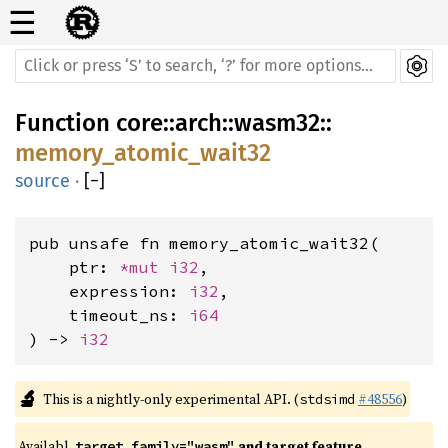
☰
Function
core
::
arch
::
wasm32
::
memory_atomic_wait32
source
·
[
−
]
pub unsafe fn memory_atomic_wait32(

    ptr: 
*mut 
i32
,

    expression: 
i32
,

    timeout_ns: 
i64
) -> 
i32
🔬
This is a nightly-only experimental API. (
#48556
)
stdsimd
Availabl
 and target feature 
target_family="wasm"